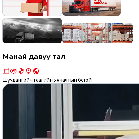
Манай давуу тал
Шуудангийн гаалийн хяналтын бүстэй