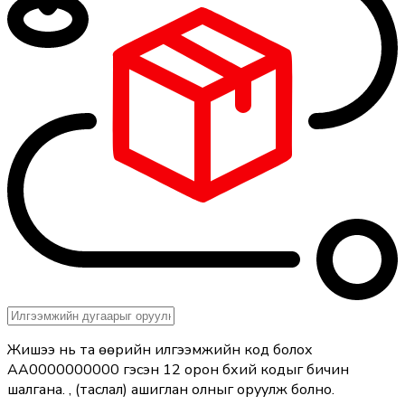
Жишээ нь та өөрийн илгээмжийн код болох
АА0000000000 гэсэн 12 орон бүхий кодыг бичин
шалгана. , (таслал) ашиглан олныг оруулж болно.