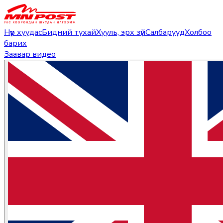
Нүүр хуудас
Бидний тухай
Хууль, эрх зүй
Салбарууд
Холбоо
барих
Заавар видео