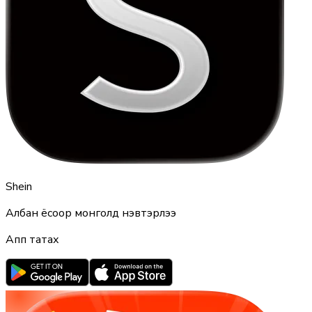
Shein
Албан ёсоор монголд нэвтэрлээ
Апп татах