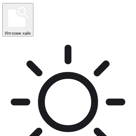
Илгээмж хайх