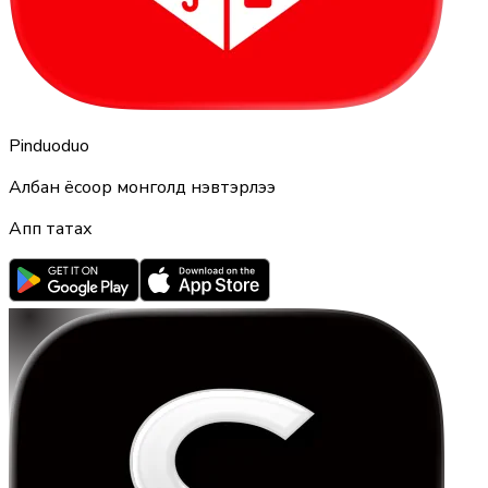
Pinduoduo
Албан ёсоор монголд нэвтэрлээ
Апп татах