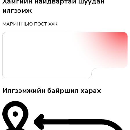
Хамгийн найдвартай
шуудан
илгээмж
МАРИН НЬЮ ПОСТ ХХК
Илгээмжийн байршил харах