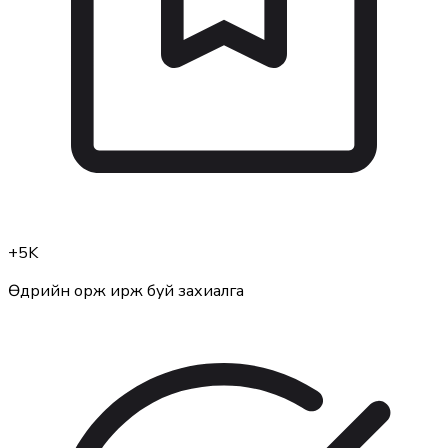
+
5K
Өдрийн орж ирж буй захиалга