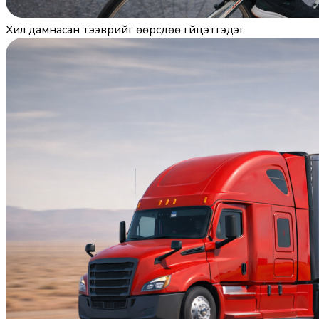
Хил дамнасан тээврийг өөрсдөө гүйцэтгэдэг