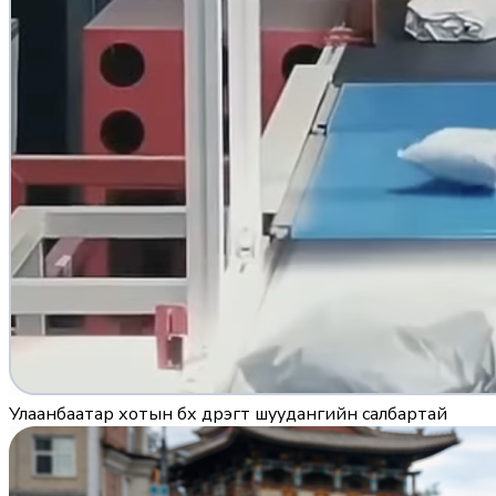
Улаанбаатар хотын бүх дүүрэгт шуудангийн салбартай