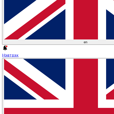
en
Нэвтрэх