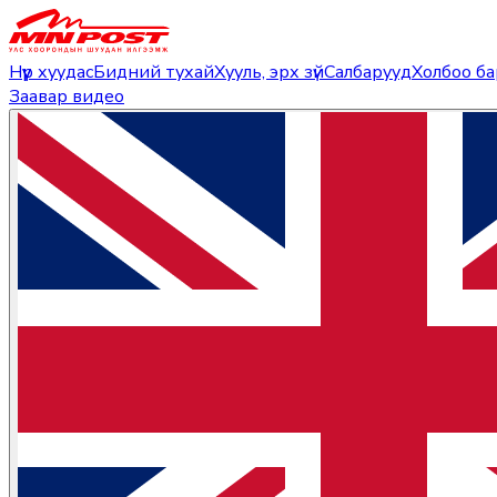
Нүүр хуудас
Бидний тухай
Хууль, эрх зүй
Салбарууд
Холбоо б
Заавар видео