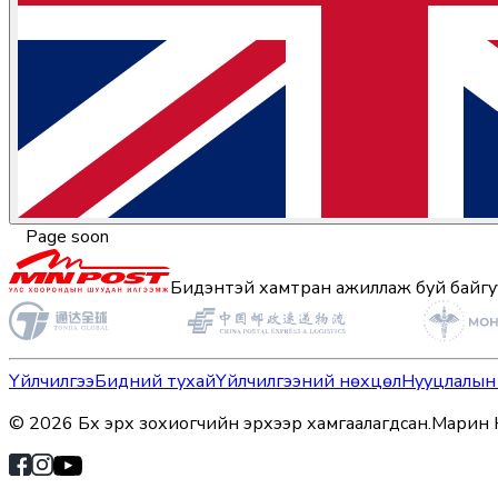
Page soon
Бидэнтэй хамтран ажиллаж буй байгу
Үйлчилгээ
Бидний тухай
Үйлчилгээний нөхцөл
Нууцлалын
©
2026
Бүх эрх зохиогчийн эрхээр хамгаалагдсан.
Марин 