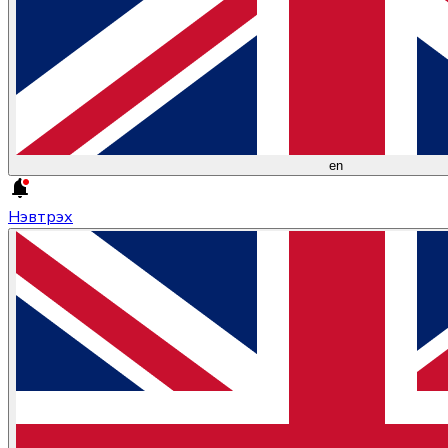
en
Нэвтрэх