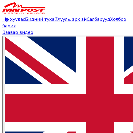
Нүүр хуудас
Бидний тухай
Хууль, эрх зүй
Салбарууд
Холбоо
барих
Заавар видео